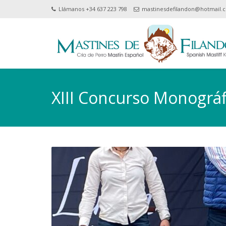
Llámanos +34 637 223 798
mastinesdefilandon@hotmail.
XIII Concurso Monográf