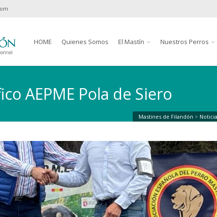
com
HOME
Quienes Somos
El Mastín
Nuestros Perros
ico AEPME Pola de Siero
Mastines de Filandón
>
Notici