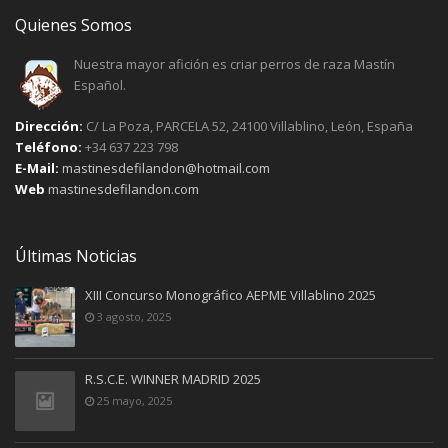
Quienes Somos
Nuestra mayor afición es criar perros de raza Mastín
Español.
Dirección:
C/ La Poza, PARCELA 52, 24100 Villablino, León, España
Teléfono:
+34 637 223 798
E-Mail:
mastinesdefilandon@hotmail.com
Web
mastinesdefilandon.com
Últimas Noticias
XIII Concurso Monográfico AEPME Villablino 2025
3 agosto, 2025
R.S.C.E. WINNER MADRID 2025
25 mayo, 2025