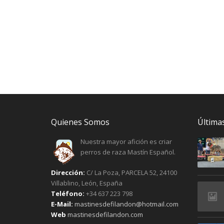
Quienes Somos
Últimas
Nuestra mayor afición es criar
perros de raza Mastín Español.
Dirección:
C/ La Poza, PARCELA 52, 24100
Villablino, León, España
Teléfono:
+34 637 223 798
E-Mail:
mastinesdefilandon@hotmail.com
Web
mastinesdefilandon.com