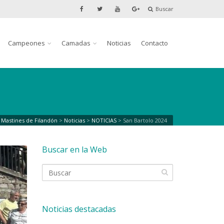
Buscar
Campeones
Camadas
Noticias
Contacto
Mastines de Filandón
>
Noticias
>
NOTICIAS
>
San Bartolo 2024
Buscar en la Web
Noticias destacadas