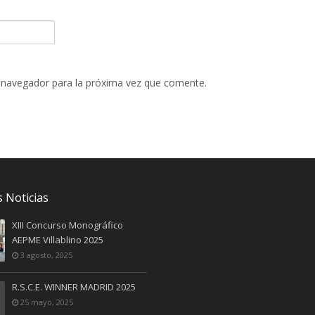
 navegador para la próxima vez que comente.
 Noticias
XIII Concurso Monográfico
AEPME Villablino 2025
3 agosto, 2025
R.S.C.E. WINNER MADRID 2025
25 mayo, 2025