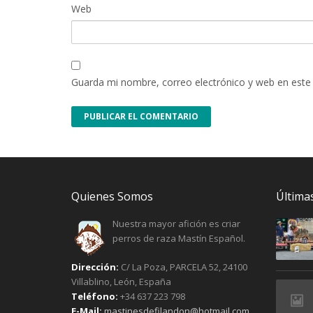
Web
Guarda mi nombre, correo electrónico y web en este
Quienes Somos
Últimas
Nuestra mayor afición es criar
perros de raza Mastín Español.
Dirección:
C/ La Poza, PARCELA 52, 24100
Villablino, León, España
Teléfono:
+34 637 223 798
E-Mail:
mastinesdefilandon@hotmail.com