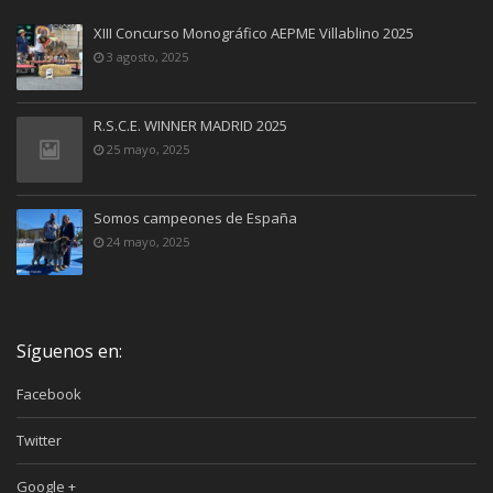
XIII Concurso Monográfico AEPME Villablino 2025
3 agosto, 2025
R.S.C.E. WINNER MADRID 2025
25 mayo, 2025
Somos campeones de España
24 mayo, 2025
Síguenos en:
Facebook
Twitter
Google +