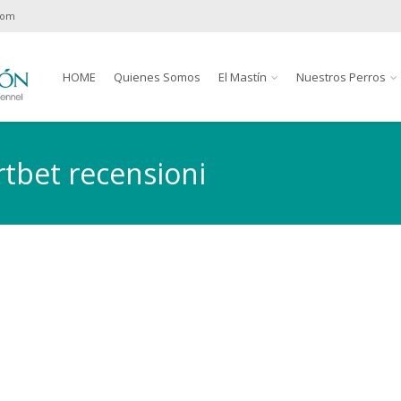
com
HOME
Quienes Somos
El Mastín
Nuestros Perros
rtbet recensioni