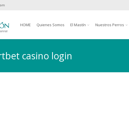
com
HOME
Quienes Somos
El Mastín
Nuestros Perros
rtbet casino login