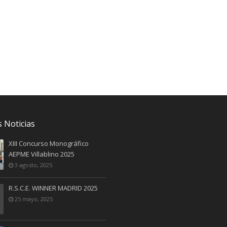
 Noticias
XIII Concurso Monográfico
AEPME Villablino 2025
3 agosto, 2025
R.S.C.E. WINNER MADRID 2025
25 mayo, 2025