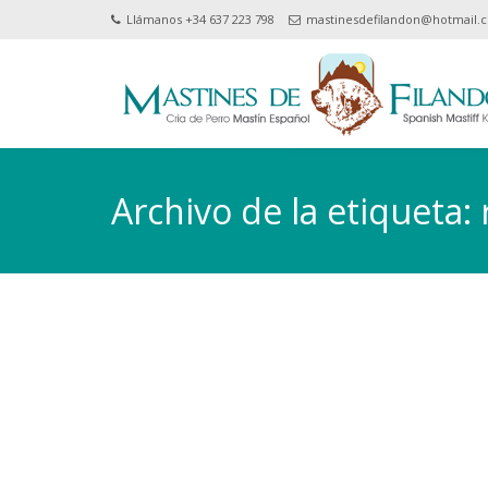
Llámanos +34 637 223 798
mastinesdefilandon@hotmail.
Archivo de la etiqueta: 