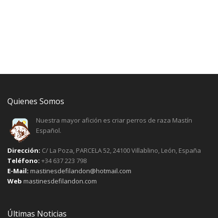
Quienes Somos
Nuestra mayor afición es criar perros de raza Mastín
Español.
Dirección:
C/ La Poza, PARCELA 52, 24100 Villablino, León, España
Teléfono:
+34 637 223 798
E-Mail:
mastinesdefilandon@hotmail.com
Web
mastinesdefilandon.com
Últimas Noticias