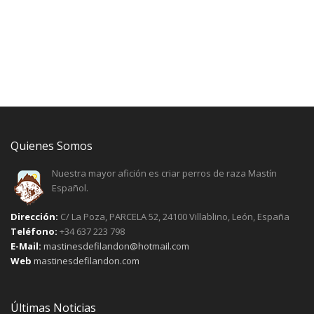
Quienes Somos
Nuestra mayor afición es criar perros de raza Mastín
Español.
Dirección:
C/ La Poza, PARCELA 52, 24100 Villablino, León, España
Teléfono:
+34 637 223 798
E-Mail:
mastinesdefilandon@hotmail.com
Web
mastinesdefilandon.com
Últimas Noticias