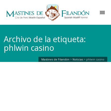
Archivo de la etiqueta:
phlwin casino
Mastines de Filandón
>
Noticias
>
phlwin casino