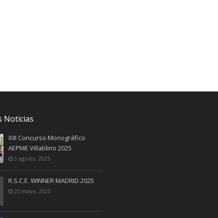
 Noticias
XIII Concurso Monográfico
AEPME Villablino 2025
3 agosto, 2025
R.S.C.E. WINNER MADRID 2025
25 mayo, 2025