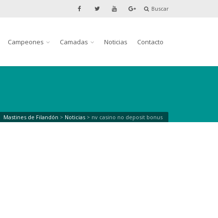
Buscar
Campeones
Camadas
Noticias
Contacto
Mastines de Filandón
>
Noticias
>
nv casino no deposit bonus