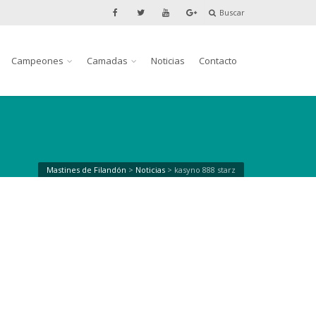
Buscar
Campeones
Camadas
Noticias
Contacto
Mastines de Filandón
>
Noticias
>
kasyno 888 starz