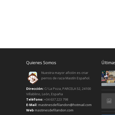
Quienes Somos
Últimas
Nuestra mayor afición es criar
perros de raza Mastín Español.
Dirección:
C/ La Poza, PARCELA 52, 24100
Villablino, León, España
Teléfono:
+34 637 223 798
E-Mail:
mastinesdefilandon@hotmail.com
Web
mastinesdefilandon.com