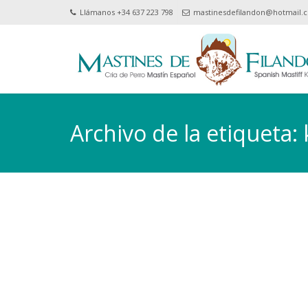
Llámanos +34 637 223 798
mastinesdefilandon@hotmail.
Archivo de la etiqueta: