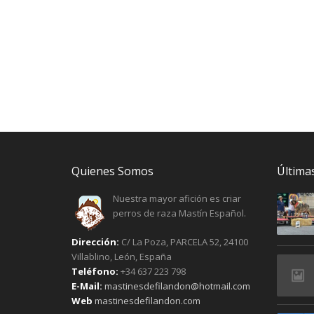
Quienes Somos
Últimas
Nuestra mayor afición es criar
perros de raza Mastín Español.
Dirección:
C/ La Poza, PARCELA 52, 24100
Villablino, León, España
Teléfono:
+34 637 223 798
E-Mail:
mastinesdefilandon@hotmail.com
Web
mastinesdefilandon.com