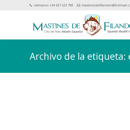
Llámanos +34 637 223 798
mastinesdefilandon@hotmail.
Archivo de la etiqueta: