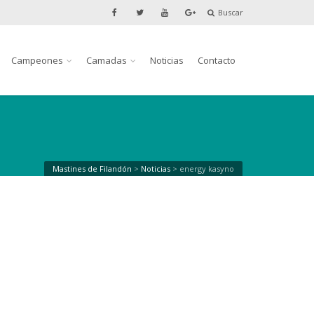
Buscar
Campeones
Camadas
Noticias
Contacto
Mastines de Filandón
>
Noticias
>
energy kasyno