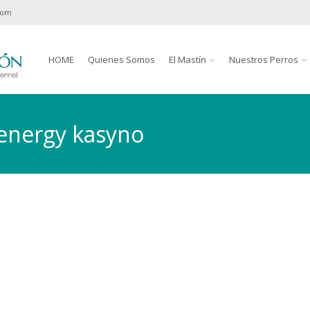
com
HOME
Quienes Somos
El Mastín
Nuestros Perros
 energy kasyno