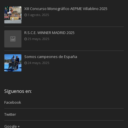
XIII Concurso Monográfico AEPME Villablino 2025
3 agosto, 2025
R.S.C.E. WINNER MADRID 2025
25 mayo, 2025
Somos campeones de España
24 mayo, 2025
Síguenos en:
Facebook
Twitter
Google +