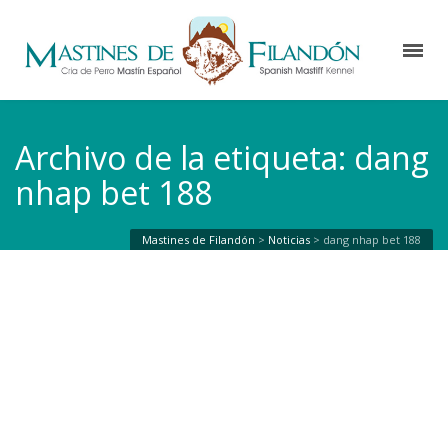
Archivo de la etiqueta: dang
nhap bet 188
Mastines de Filandón
>
Noticias
>
dang nhap bet 188