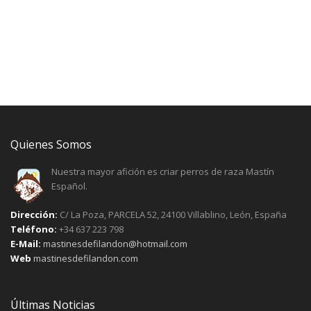
Quienes Somos
Nuestra mayor afición es criar perros de raza Mastín
Español.
Dirección:
C/ La Poza, PARCELA 52, 24100 Villablino, León, España
Teléfono:
+34 637 223 798
E-Mail:
mastinesdefilandon@hotmail.com
Web
mastinesdefilandon.com
Últimas Noticias