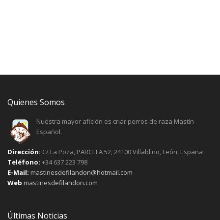
Quienes Somos
Nuestra mayor afición es criar perros de raza Mastín
Español.
Dirección:
C/ La Poza, PARCELA 52, 24100 Villablino, León, España
Teléfono:
+34 637 223 798
E-Mail:
mastinesdefilandon@hotmail.com
Web
mastinesdefilandon.com
Últimas Noticias