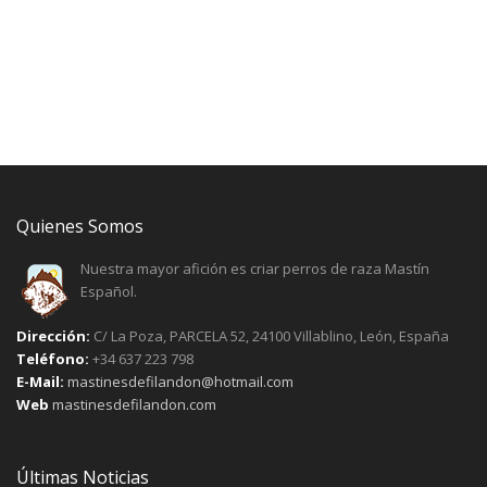
Quienes Somos
Nuestra mayor afición es criar perros de raza Mastín
Español.
Dirección:
C/ La Poza, PARCELA 52, 24100 Villablino, León, España
Teléfono:
+34 637 223 798
E-Mail:
mastinesdefilandon@hotmail.com
Web
mastinesdefilandon.com
Últimas Noticias