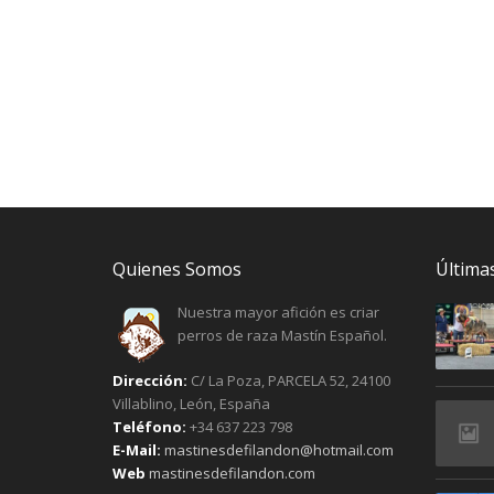
Quienes Somos
Últimas
Nuestra mayor afición es criar
perros de raza Mastín Español.
Dirección:
C/ La Poza, PARCELA 52, 24100
Villablino, León, España
Teléfono:
+34 637 223 798
E-Mail:
mastinesdefilandon@hotmail.com
Web
mastinesdefilandon.com