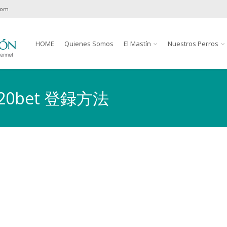
com
HOME
Quienes Somos
El Mastín
Nuestros Perros
ta: 20bet 登録方法