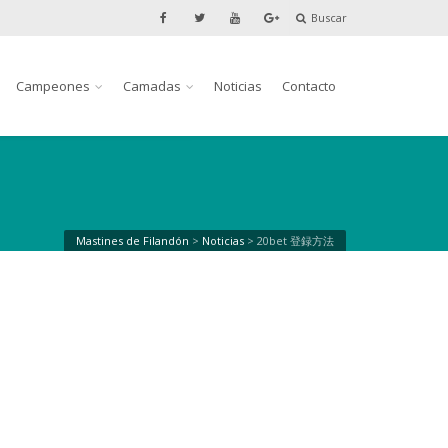
Buscar
Campeones
Camadas
Noticias
Contacto
Mastines de Filandón
>
Noticias
>
20bet 登録方法