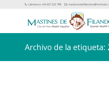
Llámanos +34 637 223 798
mastinesdefilandon@hotmail.
Archivo de la etique