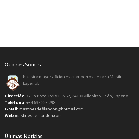
Quienes Somos
Nuestra mayor afición es criar perros de raza Mastín
Español.
Dirección:
C/ La Poza, PARCELA 52, 24100 Villablino, León, España
Teléfono:
+34 637 223 798
E-Mail:
mastinesdefilandon@hotmail.com
Web
mastinesdefilandon.com
Últimas Noticias