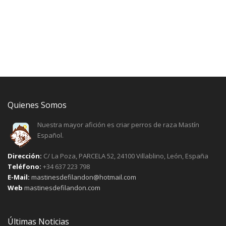
Quienes Somos
Nuestra mayor afición es criar perros de raza Mastín
Español.
Dirección:
C/ La Poza, PARCELA 52, 24100 Villablino, León, España
Teléfono:
+34 637 223 798
E-Mail:
mastinesdefilandon@hotmail.com
Web
mastinesdefilandon.com
Últimas Noticias